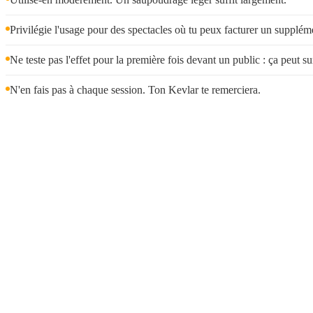
Privilégie l'usage pour des spectacles où tu peux facturer un suppléme
Ne teste pas l'effet pour la première fois devant un public : ça peut s
N'en fais pas à chaque session. Ton Kevlar te remerciera.
Tari
On propose des
tarifs de 
nous et on tro
Une question ? Écris-nou