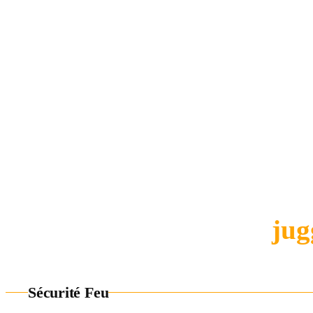
Tous nos objets feu sont
atelier en France. Notre éq
réaliser presque
t
Besoin d'une taille spéciale
Contacte-nous :
jug
Sécurité Feu