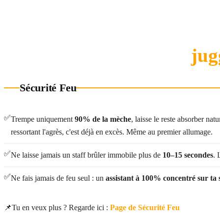
Besoin d'une taille spéciale
Contacte-nous :
jug
Sécurité Feu
✅
Trempe uniquement
90% de la mèche
, laisse le reste absorber na
ressortant l'agrès, c'est déjà en excès. Même au premier allumage.
✅
Ne laisse jamais un staff brûler immobile plus de
10–15 secondes
. 
✅
Ne fais jamais de feu seul : un
assistant à 100% concentré sur ta 
📌
Tu en veux plus ? Regarde ici :
Page de Sécurité Feu