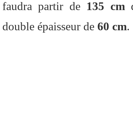
faudra partir de
135 cm
d
double épaisseur de
60 cm
.
Tari
On propose des
tarifs de 
nous et on tro
Une question ? Écris-nou