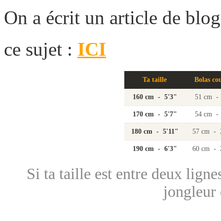
On a écrit un article de blo
ce sujet :
ICI
Ta taille
Bolas co
160 cm - 5'3"
51 cm -
170 cm - 5'7"
54 cm -
180 cm - 5'11"
57 cm - 
190 cm - 6'3"
60 cm - 
Si ta taille est entre deux ligne
jongleur 