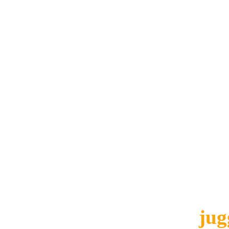
Sur
Tous nos objets feu sont
atelier en France. Notre éq
réaliser presque
t
Besoin d'une taille spéciale
Contacte-nous :
jug