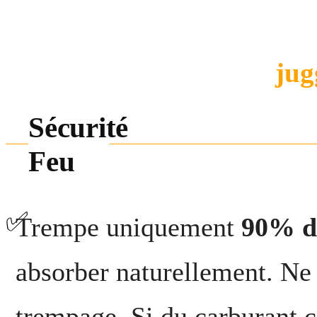
Besoin d'une taille spéciale
Contacte-nous :
jug
Sécurité
Feu
✅
Trempe uniquement
90% d
absorber naturellement. Ne
trempage. Si du carburant co