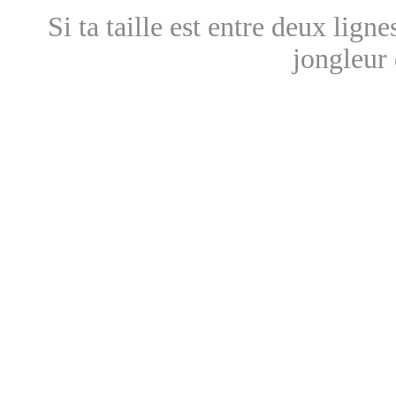
Si ta taille est entre deux ligne
jongleur 
Sur
Tous nos objets feu sont
atelier en France. Notre éq
réaliser presque
t