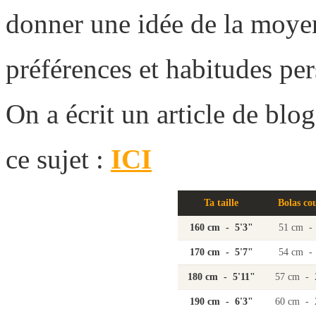
donner une idée de la moye
préférences et habitudes per
On a écrit un article de blo
ce sujet :
ICI
Ta taille
Bolas co
160 cm - 5'3"
51 cm -
170 cm - 5'7"
54 cm -
180 cm - 5'11"
57 cm - 
190 cm - 6'3"
60 cm - 